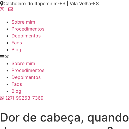
Skip
Cachoeiro do Itapemirim-ES | Vila Velha-ES
to
content
Sobre mim
Procedimentos
Depoimentos
Faqs
Blog
Sobre mim
Procedimentos
Depoimentos
Faqs
Blog
(27) 99253-7369
Dor de cabeça, quando